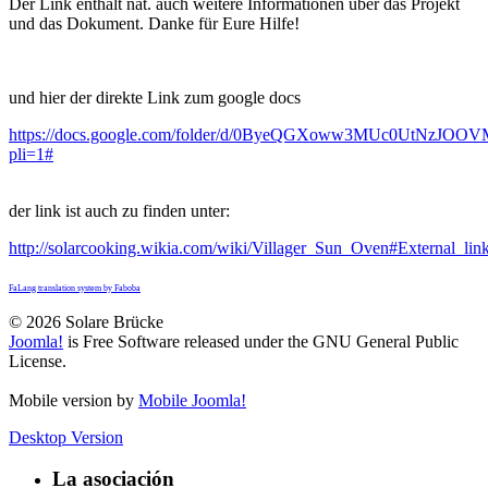
Der Link enthält nat. auch weitere Informationen über das Projekt
und das Dokument. Danke für Eure Hilfe!
und hier der direkte Link zum google docs
https://docs.google.com/folder/d/0ByeQGXoww3MUc0UtNzJOOV
pli=1#
der link ist auch zu finden unter:
http://solarcooking.wikia.com/wiki/Villager_Sun_Oven#External_lin
FaLang translation system by Faboba
© 2026 Solare Brücke
Joomla!
is Free Software released under the GNU General Public
License.
Mobile version by
Mobile Joomla!
Desktop Version
La asociación